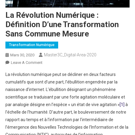
La Révolution Numérique :
Définition D’une Transformation
Sans Commune Mesure
Transformation Numérique
Master3C_Digital-Area-2020
Mars 30, 2020
On
Leave A Comment
La
La révolution numérique peut se décliner en deux facteurs
Révolution
cumulatifs que sont d’une part, l’ébullition engendrée par la
Numérique
naissance d’internet. L’ébullition désignant un phénomène
:
scientifique se traduisant par une forte agitation moléculaire et
Définition
D’une
par analogie désigne en l’espèce « un état de vive agitation »
[1]
à
Transformation
l’échelle de l’humanité. D’autre part, le bouleversement de notre
Sans
rapport au temps et à l’information par l’intermédiaire de
Commune
l’émergence des Nouvelles Technologies de l’Information et de la
Mesure
Communication (NTIC), autoroutes de l’information.