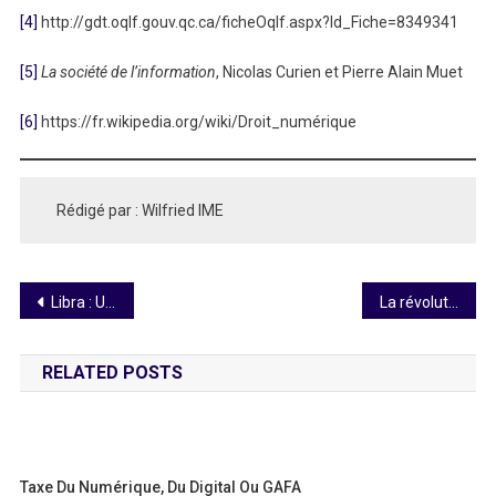
[4]
http://gdt.oqlf.gouv.qc.ca/ficheOqlf.aspx?Id_Fiche=8349341
[5]
La société de l’information
, Nicolas Curien et Pierre Alain Muet
[6]
https://fr.wikipedia.org/wiki/Droit_numérique
Rédigé par : Wilfried IME
Navigation
Libra : Un projet qui inquiète
La révolution numérique par le prisme du droit de l’UE
de
RELATED POSTS
l’article
Taxe Du Numérique, Du Digital Ou GAFA